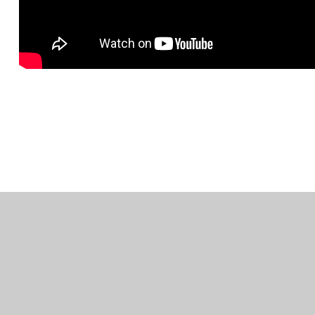
공감
이
다
전
음
으
으
색을
[사람] ‘커피’합니다! 식품공학부 홍성우 학우