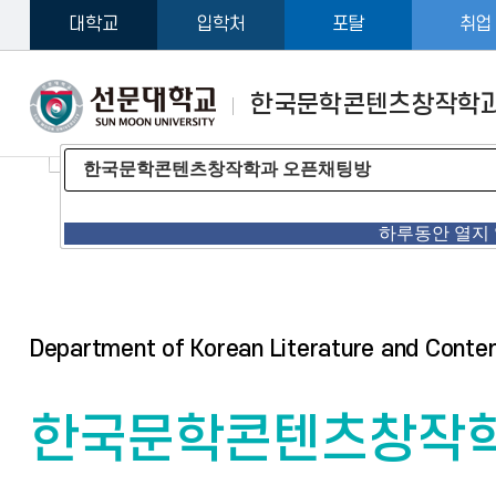
대학교
입학처
포탈
취업
한국문학콘텐츠창작학
2026학년도 하계방학 학과사무실 운영 안내
학과사무실 변경 안내
한국문학콘텐츠창작학과 오픈채팅방
선
문
하루동안 열지 않
하루동안 열지 않
하루동안 열지 않
대
학
Department of Korean Literature and Conten
교
한국문학콘텐츠창작
한