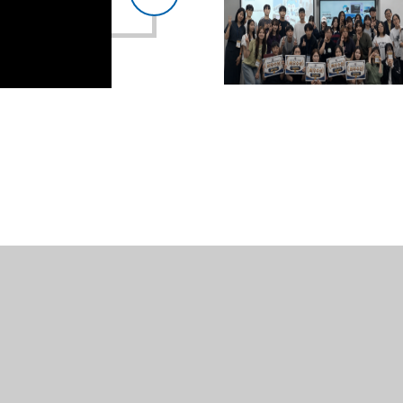
으
음
로
으
로
[사람] 도전과 소통으로 학과를 움직이는
[사람] 