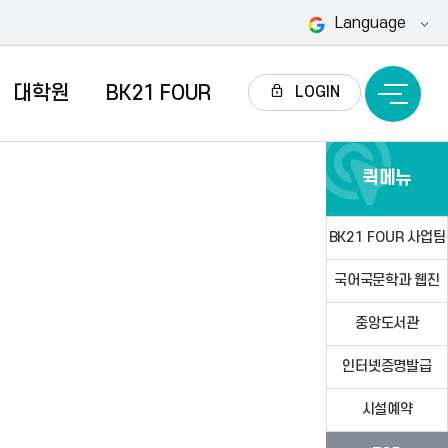
Language
대학원
BK21 FOUR
전
LOGIN
체
메
뉴
퀵메뉴
BK21 FOUR 사업팀
국어국문학과 웹진
중앙도서관
인터넷증명발급
시설예약