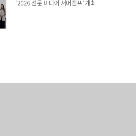
‘2026 선문 미디어 서머캠프’ 개최
추억을 선물하고 싶은 강원도에서 온
[사람] 차갑고도 