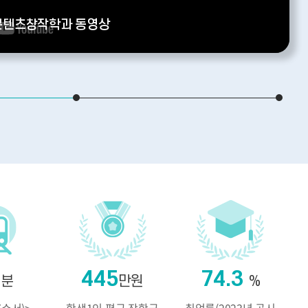
콘텐츠창작학과 동영상
2
3
7
445
74.3
분
만원
%