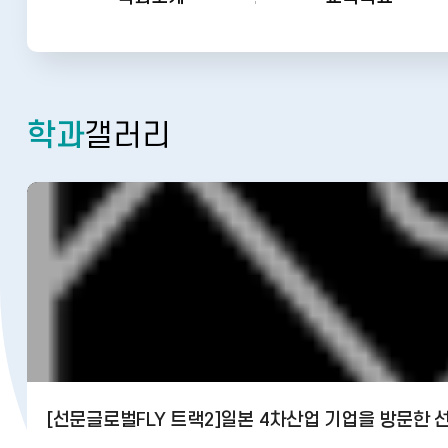
바로가기
비
주
얼
학과
갤러리
슬
라
이
드
[선문글로벌FLY 트랙2]일본 4차산업 기업을 방문한