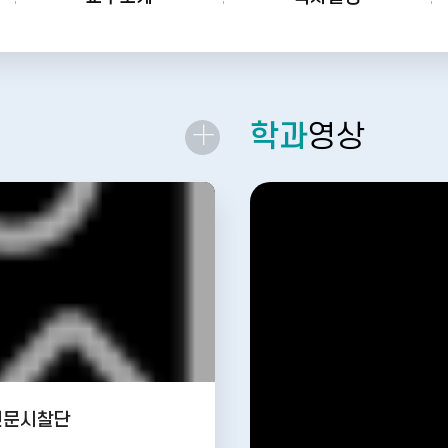
학과
영상
더
보
기
 선문시찰단