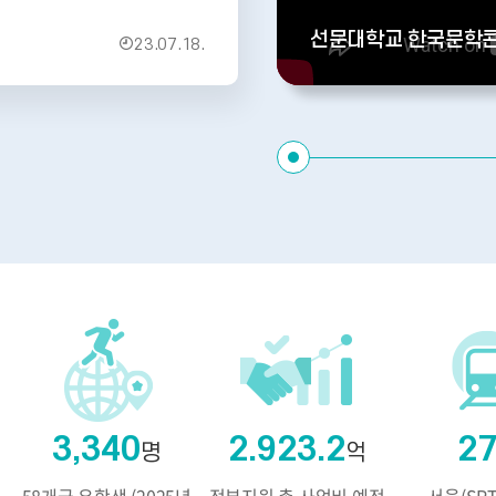
선문대학교 한국문학
23.07.18.
1
3,340
2.923.2
2
명
억