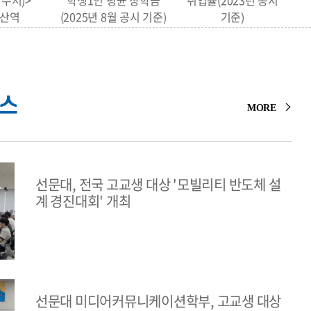
T수서)>
학생1인 평균 장학금
취업률(2023년 공시
산역
(2025년 8월 공시 기준)
기준)
스
MORE
선문대, 전국 고교생 대상 '모빌리티 반도체 설
계 경진대회' 개최
선문대 미디어커뮤니케이션학부, 고교생 대상