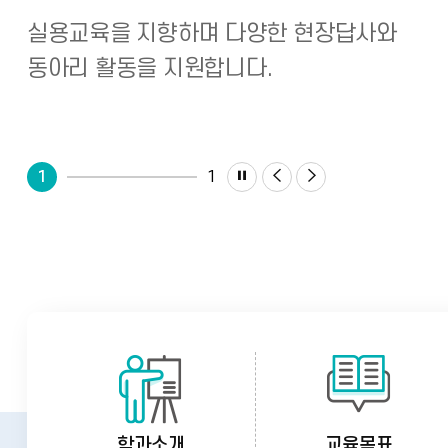
국
실용교육을 지향하며 다양한 현장답사와
문
동아리 활동을 지원합니다.
학
콘
정
이
다
1
1
텐
지
전
음
츠
으
으
로
로
창
작
선문대학교
학
한국문학콘텐츠창작학과
과
학과소개
교육목표