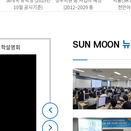
58개국 유학생 (2025년
정부지원 총 사업비 예정
서울(SR
10월 공시기준)
(2012~2029 총
천안아
수주금액)
SUN MOON
뉴
 입학설명회
이
전
다